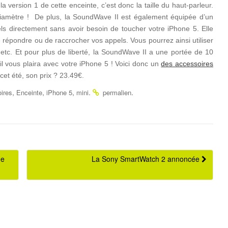
la version 1 de cette enceinte, c’est donc la taille du haut-parleur.
 diamètre ! De plus, la SoundWave II est également équipée d’un
ls directement sans avoir besoin de toucher votre iPhone 5. Elle
épondre ou de raccrocher vos appels. Vous pourrez ainsi utiliser
etc. Et pour plus de liberté, la SoundWave II a une portée de 10
vous plaira avec votre iPhone 5 ! Voici donc un
des accessoires
cet été, son prix ? 23.49€.
,
,
,
.
.
ires
Enceinte
iPhone 5
mini
permalien
de
La Sony SmartWatch 2 annoncée