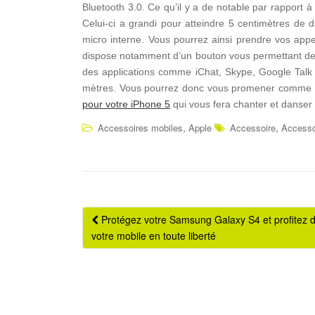
Bluetooth 3.0. Ce qu’il y a de notable par rapport à 
Celui-ci a grandi pour atteindre 5 centimètres de
micro interne. Vous pourrez ainsi prendre vos appe
dispose notamment d’un bouton vous permettant de r
des applications comme iChat, Skype, Google Talk 
mètres. Vous pourrez donc vous promener comme il 
pour votre iPhone 5
qui vous fera chanter et danser 
,
,
Accessoires mobiles
Apple
Accessoire
Accesso
Protégez votre Samsung Galaxy S4 et profitez 
Navigation Article
votre mobile en toute liberté