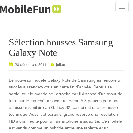
T
o
g
g
l
Sélection housses Samsung
e
n
Galaxy Note
a
v
28 décembre 2011
julien
i
g
Le nouveau modèle Galaxy Note de Samsung est encore un
a
succès au rendez-vous en cette fin d’année. Depuis sa
t
sortie, tout le monde se l’arrache car il dispose d’un atout de
i
taille sur le marché, à savoir un écran 5.3 pouces pour une
o
épaisseur similaire au Galaxy S2, ce qui est une prouesse
n
technique. Aussi cet écran si grand réserve une résolution
HD alors inédite pour un smartphone à sa sortie. Ce modèle
est vendu comme un hybride entre une tablette et un