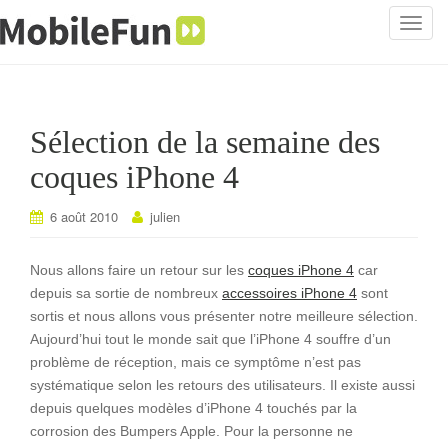
T
o
g
g
l
Sélection de la semaine des
e
n
coques iPhone 4
a
v
6 août 2010
julien
i
g
Nous allons faire un retour sur les
coques iPhone 4
car
a
depuis sa sortie de nombreux
accessoires iPhone 4
sont
t
sortis et nous allons vous présenter notre meilleure sélection.
i
Aujourd’hui tout le monde sait que l’iPhone 4 souffre d’un
o
problème de réception, mais ce symptôme n’est pas
n
systématique selon les retours des utilisateurs. Il existe aussi
depuis quelques modèles d’iPhone 4 touchés par la
corrosion des Bumpers Apple. Pour la personne ne