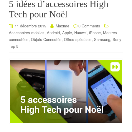
5 idées d’accessoires High
Tech pour Noël
11 décembre 2019
Maxime
0 Comments
,
,
,
,
,
Accessoires mobiles
Android
Apple
Huawei
iPhone
Montres
,
,
,
,
,
connectées
Objets Connectés
Offres spéciales
Samsung
Sony
Top 5