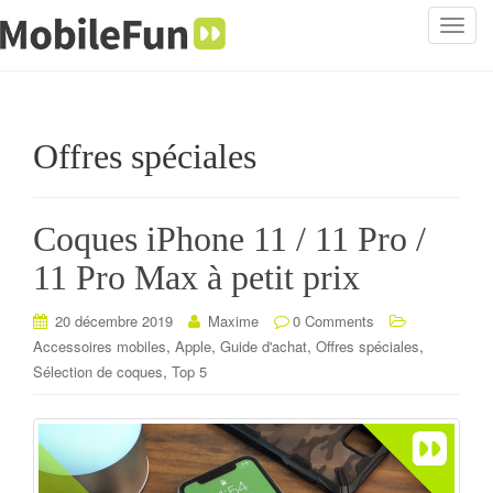
T
o
g
g
l
Offres spéciales
e
n
a
Coques iPhone 11 / 11 Pro /
v
i
11 Pro Max à petit prix
g
a
20 décembre 2019
Maxime
0 Comments
t
,
,
,
,
Accessoires mobiles
Apple
Guide d'achat
Offres spéciales
i
,
Sélection de coques
Top 5
o
n